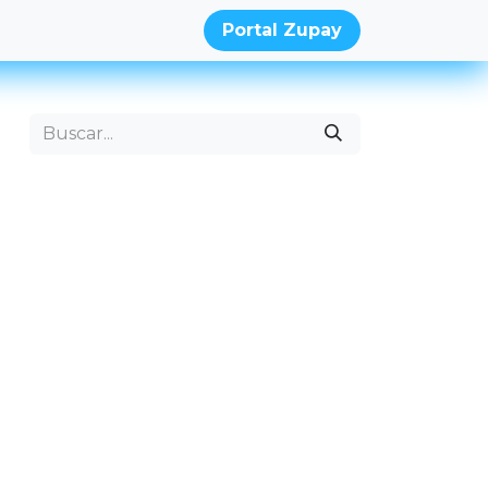
ades de emprego
a-origem
Porta​​l Zupa​​​​y