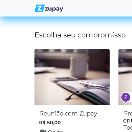
Pular para o conteúdo
Planos e Taxas
Simulad
Escolha seu compromisso
Reunião com Zupay
Pr
ent
R$
50,00
To