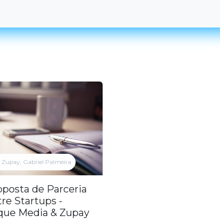
or
Maquininhas
Seja um Parceiro
Blog
Oportunid
Zupay, Gabriel Palmeira
oposta de Parceria
re Startups -
que Media & Zupay