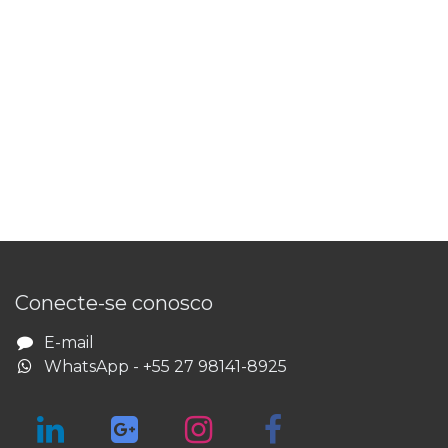
​Conecte-se conosco
E-​mail
WhatsApp - +55 27 98141-8925