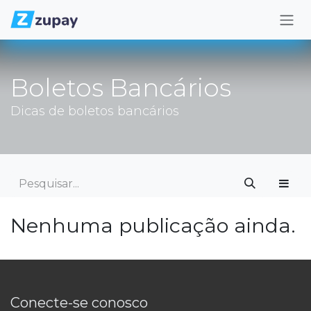
Pular para o conteúdo
Boletos Bancários
Dicas de boletos bancários
Nenhuma publicação ainda.
​Conecte-se conosco