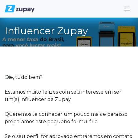
Skip to Content
Influencer Zupay
Oie, tudo bem?
Estamos muito felizes com seu interesse em ser
um(a) influencer da Zupay.
Queremos te conhecer um pouco mais e para isso
preparamos este pequeno formulário.
Se o seu perfil for aprovado entraremos em contato